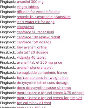
Pingback:
ursodiol 300 mg
Pingback:
viagra tablets
Pingback:
diflucan for yeast infection
Pingback:
amoxicillin clavulanate potassium
Pingback:
lasix water pill for dogs
Pingback:
emeprazol
Pingback:
cenforce 50 recensioni
Pingback:
cenforce 100 review reddit
Pingback:
cenforce 150 dosage
Pingback:
buy avanafil online
Pingback:
orlistat 120 dosage
Pingback:
vidalista 40 tablet
Pingback:
avanafil tablet 200 mg price
Pingback:
avanafil stendra tablet
Pingback:
sémaglutide comprimés france
Pingback:
topiramate uses for weight loss
Pingback:
doxycycline tablet uses dosage
Pingback:
does doxycycline cause sickness
Pingback:
metronidazole topical cream 0.75 dosage
Pingback:
metronidazole topical cream for pimples
Pingback:
topical minoxidil cost
Pingback:
bupropion 150 hcl