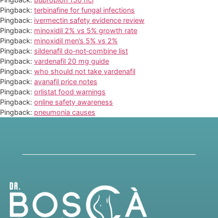
Pingback:
terbinafine for fungal infections
Pingback:
ivermectin safety evidence review
Pingback:
minoxidil 2% vs 5% growth rate
Pingback:
minoxidil men’s 5% vs 2%
Pingback:
sildenafil do‑not‑combine list
Pingback:
vardenafil 20 mg guide
Pingback:
who should not take vardenafil
Pingback:
avanafil price notes
Pingback:
orlistat food warnings
Pingback:
online safety awareness
Pingback:
pneumonia causes