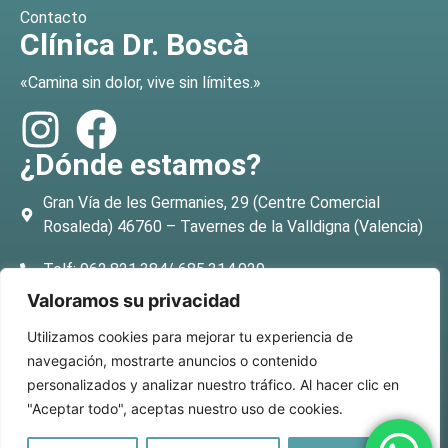
Contacto
Clínica Dr. Boscà
«Camina sin dolor, vive sin límites.»
¿Dónde estamos?
Gran Vía de les Germanies, 29 (Centre Comercial
Rosaleda) 46760 – Tavernes de la Valldigna (Valencia)
Telf: 962.821.384/ 685.314.029
Valoramos su privacidad
E-mail: info@clinicabosca.com
Utilizamos cookies para mejorar tu experiencia de
navegación, mostrarte anuncios o contenido
personalizados y analizar nuestro tráfico. Al hacer clic en
"Aceptar todo", aceptas nuestro uso de cookies.
© Clínica Boscà todos los derechos reservados. Powered
by
Audiovisual Media
.