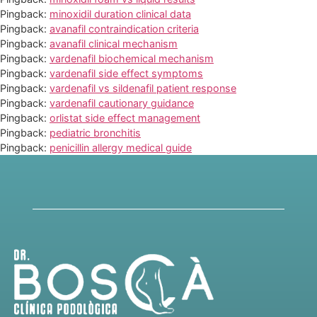
Pingback:
minoxidil duration clinical data
Pingback:
avanafil contraindication criteria
Pingback:
avanafil clinical mechanism
Pingback:
vardenafil biochemical mechanism
Pingback:
vardenafil side effect symptoms
Pingback:
vardenafil vs sildenafil patient response
Pingback:
vardenafil cautionary guidance
Pingback:
orlistat side effect management
Pingback:
pediatric bronchitis
Pingback:
penicillin allergy medical guide