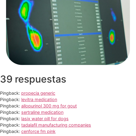
39 respuestas
Pingback:
propecia generic
Pingback:
levitra medication
Pingback:
allopurinol 300 mg for gout
Pingback:
sertraline medication
Pingback:
lasix water pill for dogs
Pingback:
tadalafil manufacturing companies
Pingback:
cenforce fm pink