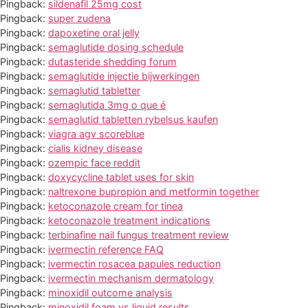
Pingback:
sildenafil 25mg cost
Pingback:
super zudena
Pingback:
dapoxetine oral jelly
Pingback:
semaglutide dosing schedule
Pingback:
dutasteride shedding forum
Pingback:
semaglutide injectie bijwerkingen
Pingback:
semaglutid tabletter
Pingback:
semaglutida 3mg o que é
Pingback:
semaglutid tabletten rybelsus kaufen
Pingback:
viagra agv scoreblue
Pingback:
cialis kidney disease
Pingback:
ozempic face reddit
Pingback:
doxycycline tablet uses for skin
Pingback:
naltrexone bupropion and metformin together
Pingback:
ketoconazole cream for tinea
Pingback:
ketoconazole treatment indications
Pingback:
terbinafine nail fungus treatment review
Pingback:
ivermectin reference FAQ
Pingback:
ivermectin rosacea papules reduction
Pingback:
ivermectin mechanism dermatology
Pingback:
minoxidil outcome analysis
Pingback:
minoxidil foam vs liquid results